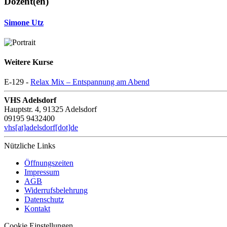
Dozent(en)
Simone Utz
Weitere Kurse
E-129 -
Relax Mix – Entspannung am Abend
VHS Adelsdorf
Hauptstr. 4, 91325 Adelsdorf
09195 9432400
vhs[at]adelsdorf[dot]de
Nützliche Links
Öffnungszeiten
Impressum
AGB
Widerrufsbelehrung
Datenschutz
Kontakt
Cookie Einstellungen