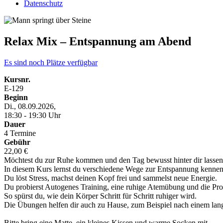
Datenschutz
Relax Mix – Entspannung am Abend
Es sind noch Plätze verfügbar
Kursnr.
E-129
Beginn
Di., 08.09.2026,
18:30 - 19:30 Uhr
Dauer
4 Termine
Gebühr
22,00 €
Möchtest du zur Ruhe kommen und den Tag bewusst hinter dir lasse
In diesem Kurs lernst du verschiedene Wege zur Entspannung kennen
Du löst Stress, machst deinen Kopf frei und sammelst neue Energie.
Du probierst Autogenes Training, eine ruhige Atemübung und die Pro
So spürst du, wie dein Körper Schritt für Schritt ruhiger wird.
Die Übungen helfen dir auch zu Hause, zum Beispiel nach einem lan
Bitte bring eine Matte, ein kleines Kissen und warme Socken mit.