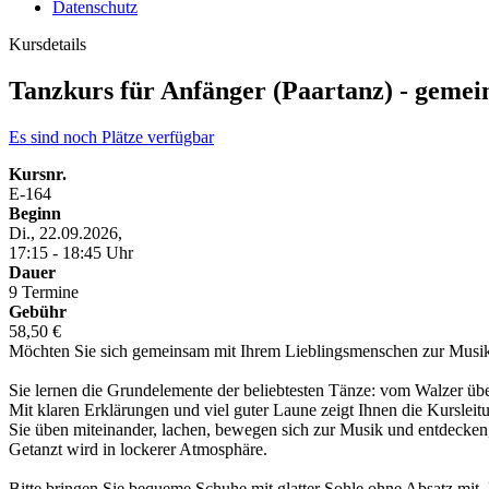
Datenschutz
Kursdetails
Tanzkurs für Anfänger (Paartanz) - gemei
Es sind noch Plätze verfügbar
Kursnr.
E-164
Beginn
Di., 22.09.2026,
17:15 - 18:45 Uhr
Dauer
9 Termine
Gebühr
58,50 €
Möchten Sie sich gemeinsam mit Ihrem Lieblingsmenschen zur Musik b
Sie lernen die Grundelemente der beliebtesten Tänze: vom Walzer ü
Mit klaren Erklärungen und viel guter Laune zeigt Ihnen die Kursleitun
Sie üben miteinander, lachen, bewegen sich zur Musik und entdecken,
Getanzt wird in lockerer Atmosphäre.
Bitte bringen Sie bequeme Schuhe mit glatter Sohle ohne Absatz mit.