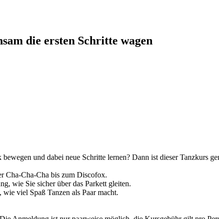
nsam die ersten Schritte wagen
ewegen und dabei neue Schritte lernen? Dann ist dieser Tanzkurs gena
ber Cha-Cha-Cha bis zum Discofox.
g, wie Sie sicher über das Parkett gleiten.
 wie viel Spaß Tanzen als Paar macht.
 Die Anmeldung ist nur paarweise möglich, die Kursgebühr gilt pro Per