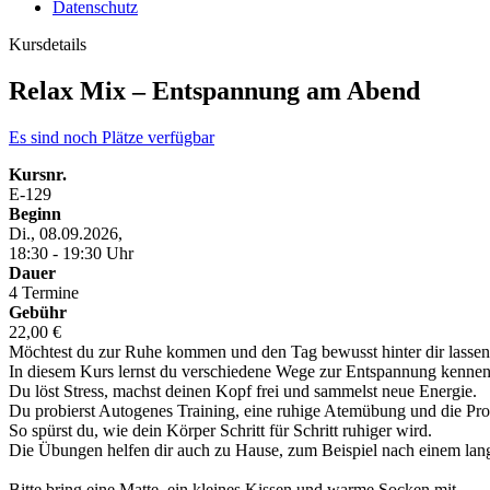
Datenschutz
Kursdetails
Relax Mix – Entspannung am Abend
Es sind noch Plätze verfügbar
Kursnr.
E-129
Beginn
Di., 08.09.2026,
18:30 - 19:30 Uhr
Dauer
4 Termine
Gebühr
22,00 €
Möchtest du zur Ruhe kommen und den Tag bewusst hinter dir lasse
In diesem Kurs lernst du verschiedene Wege zur Entspannung kennen
Du löst Stress, machst deinen Kopf frei und sammelst neue Energie.
Du probierst Autogenes Training, eine ruhige Atemübung und die Pro
So spürst du, wie dein Körper Schritt für Schritt ruhiger wird.
Die Übungen helfen dir auch zu Hause, zum Beispiel nach einem lan
Bitte bring eine Matte, ein kleines Kissen und warme Socken mit.