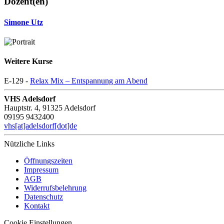
Dozent(en)
Simone Utz
Weitere Kurse
E-129 -
Relax Mix – Entspannung am Abend
VHS Adelsdorf
Hauptstr. 4, 91325 Adelsdorf
09195 9432400
vhs[at]adelsdorf[dot]de
Nützliche Links
Öffnungszeiten
Impressum
AGB
Widerrufsbelehrung
Datenschutz
Kontakt
Cookie Einstellungen