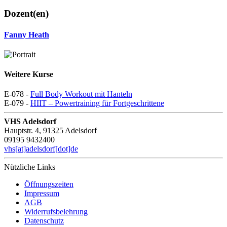
Dozent(en)
Fanny Heath
Weitere Kurse
E-078 -
Full Body Workout mit Hanteln
E-079 -
HIIT – Powertraining für Fortgeschrittene
VHS Adelsdorf
Hauptstr. 4, 91325 Adelsdorf
09195 9432400
vhs[at]adelsdorf[dot]de
Nützliche Links
Öffnungszeiten
Impressum
AGB
Widerrufsbelehrung
Datenschutz