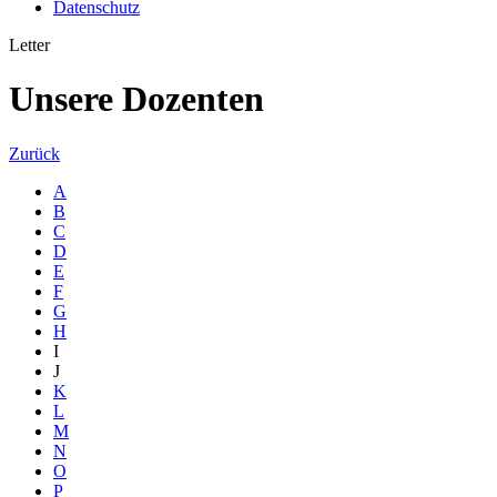
Datenschutz
Letter
Unsere Dozenten
Zurück
A
B
C
D
E
F
G
H
I
J
K
L
M
N
O
P