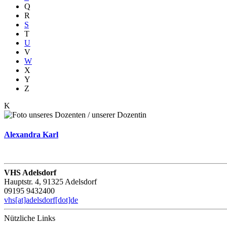
Q
R
S
T
U
V
W
X
Y
Z
K
Alexandra Karl
VHS Adelsdorf
Hauptstr. 4, 91325 Adelsdorf
09195 9432400
vhs[at]adelsdorf[dot]de
Nützliche Links