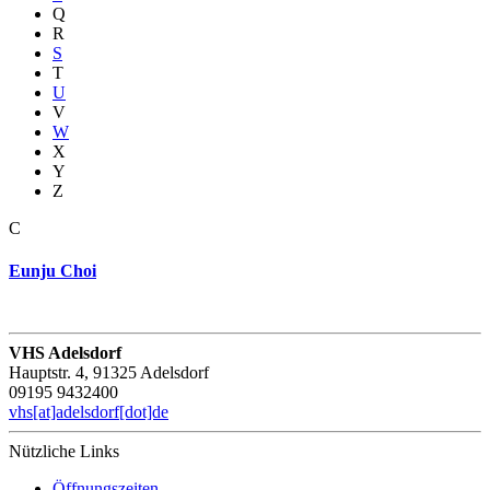
Q
R
S
T
U
V
W
X
Y
Z
C
Eunju Choi
VHS Adelsdorf
Hauptstr. 4, 91325 Adelsdorf
09195 9432400
vhs[at]adelsdorf[dot]de
Nützliche Links
Öffnungszeiten