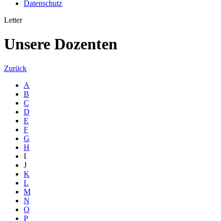
Datenschutz
Letter
Unsere Dozenten
Zurück
A
B
C
D
E
F
G
H
I
J
K
L
M
N
O
P