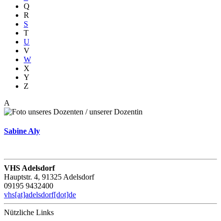
Q
R
S
T
U
V
W
X
Y
Z
A
Sabine Aly
VHS Adelsdorf
Hauptstr. 4, 91325 Adelsdorf
09195 9432400
vhs[at]adelsdorf[dot]de
Nützliche Links